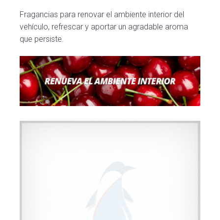
c
d
g
i
o
i
Fragancias para renovar el ambiente interior del
vehículo, refrescar y aportar un agradable aroma
ó
p
n
que persiste.
n
r
a
p
i
r
n
i
c
n
i
c
p
i
a
p
l
a
l