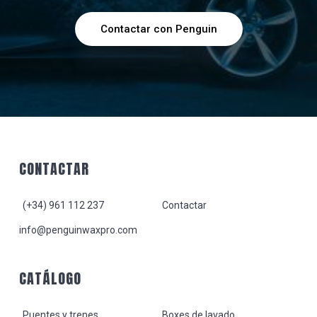
Contactar con Penguin
Footer
CONTACTAR
(+34) 961 112 237
Contactar
info@penguinwaxpro.com
CATÁLOGO
Puentes y trenes
Boxes de lavado