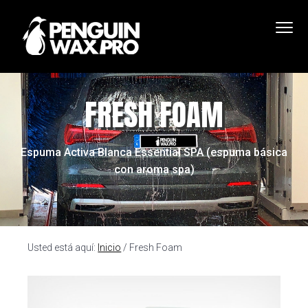
S
S
S
a
a
a
l
l
l
P
Productos
t
t
t
de
e
limpieza
innovadores
n
a
a
a
con
resultados
FRESH FOAM
g
impecables
r
r
r
u
a
a
a
i
n
l
l
l
Espuma Activa Blanca Essential SPA (espuma básica
W
a
c
p
con aroma spa)
a
x
n
o
i
P
a
n
e
r
o
v
t
d
e
e
e
Usted está aquí:
Inicio
/
Fresh Foam
g
n
p
a
i
á