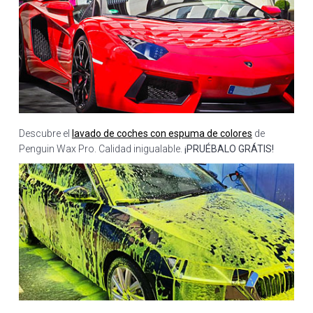
Descubre el
lavado de coches con espuma de colores
de
Penguin Wax Pro. Calidad inigualable.
¡PRUÉBALO GRÁTIS!