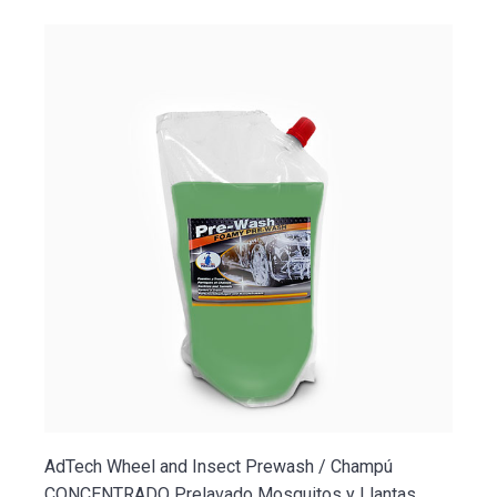
AdTech Wheel and Insect Prewash / Champú
CONCENTRADO Prelavado Mosquitos y Llantas