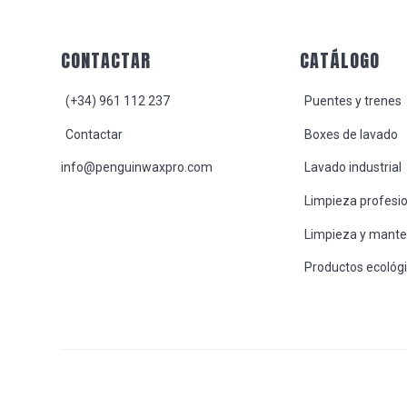
Footer
CONTACTAR
CATÁLOGO
(+34) 961 112 237
Puentes y trenes
Contactar
Boxes de lavado
info@penguinwaxpro.com
Lavado industrial
Limpieza profesi
Limpieza y mant
Productos ecológ