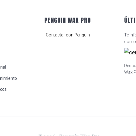
PENGUIN WAX PRO
ÚLT
Contactar con Penguin
Te in
como 
Descu
onal
Wax Pr
enimiento
icos