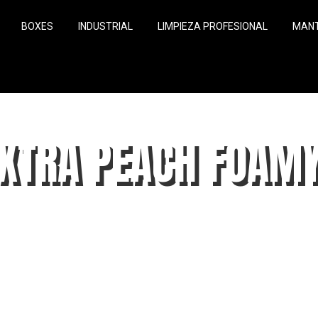
BOXES
INDUSTRIAL
LIMPIEZA PROFESIONAL
MANT
XTRA PEACH FOAM
Espuma Activa Blanca (con esencia) Melocotón