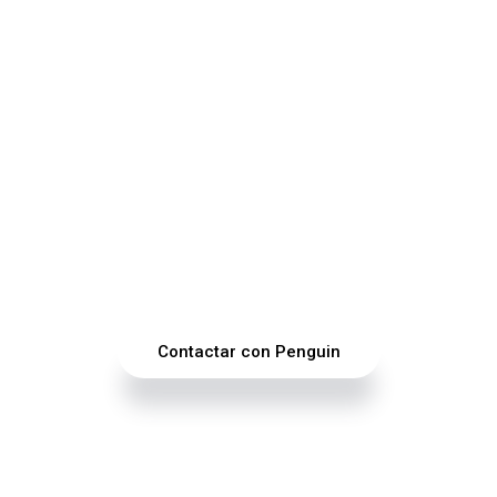
onsultas que necesites para
Penguin le garantiza un resultado impecable
Contactar con Penguin