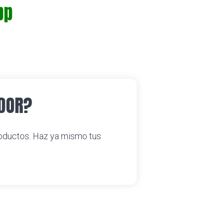
pp
IDOR?
oductos. Haz ya mismo tus